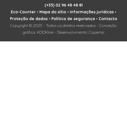
(+33) 02 96 48 48 81
Eco-Counter
•
Mapa do sítio
•
Informações jurídicas
•
Proteção de dados
•
Política de segurança
•
Contacto
Copyright © 2025 - Todos os direitos reservados - Conceção
gráfica: KOOKline - Desenvolvimento: Copernic